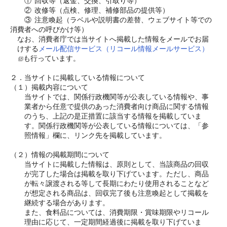
　　①	回収等（返金、交換、引取り等）
　　②	改修等（点検、修理、補修部品の提供等）
　　③	注意喚起（ラベルや説明書の差替、ウェブサイト等での
消費者への呼びかけ等）
なお、消費者庁では当サイトへ掲載した情報をメールでお届
けする
メール配信サービス（リコール情報メールサービス）
も行っています。
２．当サイトに掲載している情報について
（１）掲載内容について
当サイトでは、関係行政機関等が公表している情報や、事
業者から任意で提供のあった消費者向け商品に関する情報
のうち、上記の是正措置に該当する情報を掲載していま
す。関係行政機関等が公表している情報については、「参
照情報」欄に、リンク先を掲載しています。
（２）情報の掲載期間について
当サイトに掲載した情報は、原則として、当該商品の回収
が完了した場合は掲載を取り下げています。ただし、商品
が転々譲渡される等して長期にわたり使用されることなど
が想定される商品は、回収完了後も注意喚起として掲載を
継続する場合があります。
また、食料品については、消費期限・賞味期限やリコール
理由に応じて、一定期間経過後に掲載を取り下げていま