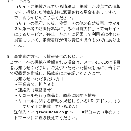
（５）その他
当サイトに掲載されている情報は、掲載した時点での情報
です。掲載した時点以降に変更される場合もありますの
で、あらかじめご了承ください。
当サイトの保守、火災、停電、その他の自然災害、ウィル
スや第三者の妨害行為等による不可抗力によって当サイト
によるサービスが停止したことに起因して利用者に生じた
損害について、消費者庁が何ら責任を負うものではありま
せん。
５．事業者の方へ　＜情報提供のお願い＞
当サイトへの掲載を希望される場合は、メールにて次の項目
をお知らせください。ご提供いただいた情報を元に、当庁に
て掲載案を作成し、掲載前にご確認いただきます。
お知らせいただきたい項目：
事業者名、担当者名
連絡先（電話番号）
リコールを行う商品名、商品に関する情報
リコールに関する情報を掲載しているURLアドレス（ウ
ェブサイトに掲載している場合）
送付先：＜ g.recall#caa.go.jp ＞　←#部分を@（半角アッ
トマーク）に置き換えてください。