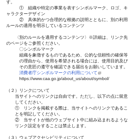
す。
　　　①　組織や特定の事業を表すシンボルマーク、ロゴ、キ
ャラクターデザイン
　　　②　具体的かつ合理的な根拠の説明とともに、別の利用
ルールの適用を明示しているコンテンツ
　　〈別のルールを適用するコンテンツ〉※詳細は、リンク先
のページをご参照ください。
　　　〇シンボルマーク
組織を象徴するものであるため、公的な信頼性の確保等
の理由から、使用を希望される場合には、使用目的及び
その意匠の遵守を確認できる届出をお願いしています。
消費者庁シンボルマークの利用について
　　　https://www.caa.go.jp/about_us/about/symbol/
（２）リンクについて
当サイトヘのリンクは自由です。ただし、以下の点に留意
してください。
①　リンクを掲載する際は、当サイトヘのリンクであるこ
とを明記してください。
②　当サイトが他のウェブサイト中に組み込まれるような
リンク設定をすることは禁止します。
（３）ウェブアクセシビリティについて