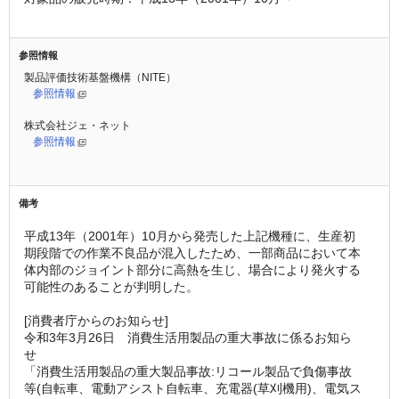
参照情報
製品評価技術基盤機構（NITE）
参照情報
株式会社ジェ・ネット
参照情報
備考
平成13年（2001年）10月から発売した上記機種に、生産初
期段階での作業不良品が混入したため、一部商品において本
体内部のジョイント部分に高熱を生じ、場合により発火する
可能性のあることが判明した。
[消費者庁からのお知らせ]
令和3年3月26日　消費生活用製品の重大事故に係るお知ら
せ
「消費生活用製品の重大製品事故:リコール製品で負傷事故
等(自転車、電動アシスト自転車、充電器(草刈機用)、電気ス