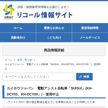
回収・無償修理等情報をお届けします！
ホーム
重要なお知らせ
新規登録情報
高齢者向け
こども向け
メールサービス
商品情報詳細
ホーム
>
車両・乗り物
>
カイホウジャパン 電動アシスト自転車「SUISUI」(KH-DCY03、KH-DCY09」) - 使用中
止
検索
カイホウジャパン 電動アシスト自転車「SUISUI」(KH-
DCY03、KH-DCY09」) - 使用中止
アシスト力の一部が規定数値を超えている車種があることが判明したため