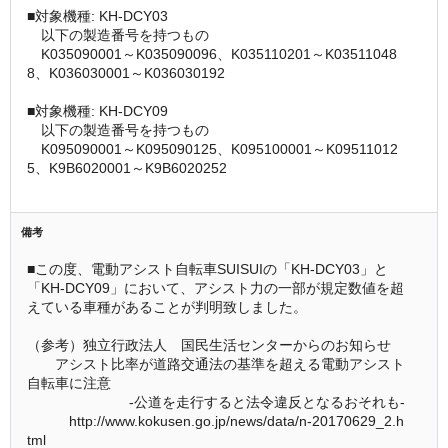
■対象機種: KH-DCY03
　以下の製造番号を持つもの
　K035090001～K035090096、K035110201～K03511048
8、K036030001～K036030192
■対象機種: KH-DCY09
　以下の製造番号を持つもの
　K095090001～K095090125、K095100001～K09511012
5、K9B6020001～K9B6020252
備考
■この度、電動アシスト自転車SUISUIの「KH-DCY03」と
「KH-DCY09」において、アシスト力の一部が規定数値を超
えている車種があることが判明致しました。
（参考）独立行政法人　国民生活センターからのお知らせ
　　アシスト比率が道路交通法の基準を超える電動アシスト
自転車に注意
 　　　　　　　-公道を走行すると法令違反となるおそれも-
　　　http://www.kokusen.go.jp/news/data/n-20170629_2.h
tml 