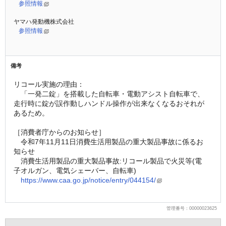
参照情報
ヤマハ発動機株式会社
参照情報
備考
リコール実施の理由：
　「一発二錠」を搭載した自転車・電動アシスト自転車で、
走行時に錠が誤作動しハンドル操作が出来なくなるおそれが
あるため。
［消費者庁からのお知らせ］
　令和7年11月11日消費生活用製品の重大製品事故に係るお
知らせ 
　消費生活用製品の重大製品事故:リコール製品で火災等(電
子オルガン、電気シェーバー、自転車)
https://www.caa.go.jp/notice/entry/044154/
管理番号：00000023625