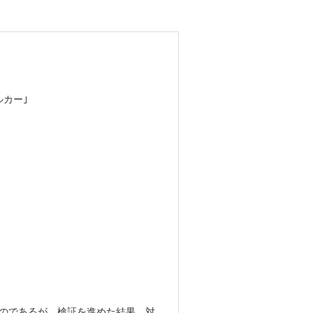
ルカー｣
のであるが、検証を進めた結果、対