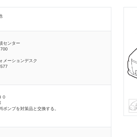
他
談センター
7700
ォメーションデスク
5577
３０
容
料ポンプを対策品と交換する。
日