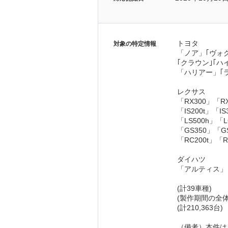
トヨタ 
対象の特定情報
「ノア」｢ヴォ
｢クラウン｣｢
「ハリアー」｢
レクサス
「RX300」「RX
「IS200t」「I
「LS500h」「L
「GS350」「G
「RC200t」「R
ダイハツ　
「アルティス」
(計39車種)
(製作期間の全体
(計210,363台)
（備考）本件は