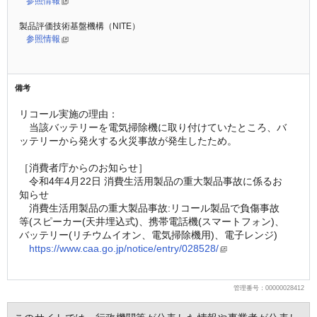
参照情報
製品評価技術基盤機構（NITE）
参照情報
備考
リコール実施の理由：
　当該バッテリーを電気掃除機に取り付けていたところ、バ
ッテリーから発火する火災事故が発生したため。
［消費者庁からのお知らせ］
　令和4年4月22日 消費生活用製品の重大製品事故に係るお
知らせ
　消費生活用製品の重大製品事故:リコール製品で負傷事故
等(スピーカー(天井埋込式)、携帯電話機(スマートフォン)、
バッテリー(リチウムイオン、電気掃除機用)、電子レンジ)
https://www.caa.go.jp/notice/entry/028528/
管理番号：00000028412