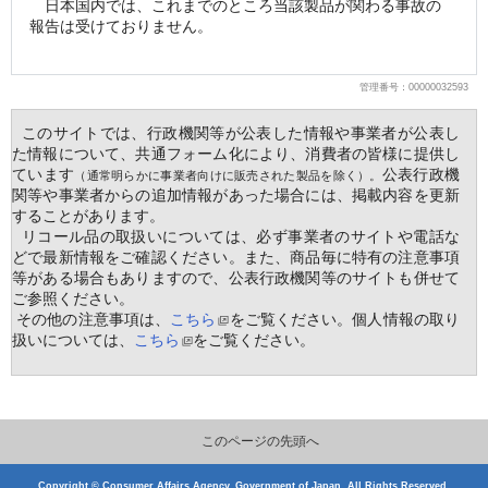
　日本国内では、これまでのところ当該製品が関わる事故の
報告は受けておりません。
管理番号：00000032593
  このサイトでは、行政機関等が公表した情報や事業者が公表し
た情報について、共通フォーム化により、消費者の皆様に提供し
ています
公表行政機
（通常明らかに事業者向けに販売された製品を除く）。
関等や事業者からの追加情報があった場合には、掲載内容を更新
することがあります。
  リコール品の取扱いについては、必ず事業者のサイトや電話な
どで最新情報をご確認ください。また、商品毎に特有の注意事項
等がある場合もありますので、公表行政機関等のサイトも併せて
ご参照ください。
 その他の注意事項は、
こちら
をご覧ください。個人情報の取り
扱いについては、
こちら
をご覧ください。
このページの先頭へ
Copyright © Consumer Affairs Agency, Government of Japan. All Rights Reserved.