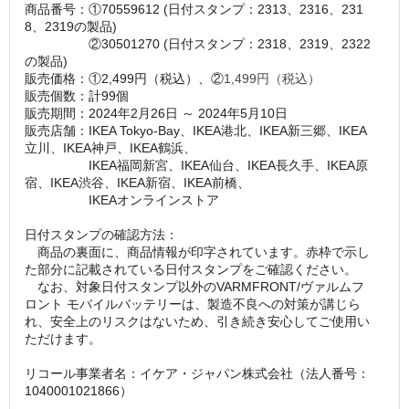
商品番号：①70559612 (日付スタンプ：2313、2316、231
8、2319の製品)
　　　　　②30501270 (日付スタンプ：2318、2319、2322
の製品)
販売価格：①2,499円（税込）、②
1,499円（税込）
販売個数：計99個
販売期間：2024年2月26日 ～ 2024年5月10日
販売店舗：IKEA Tokyo-Bay、IKEA港北、IKEA新三郷、IKEA
立川、IKEA神戸、IKEA鶴浜、
　　　　　IKEA福岡新宮、IKEA仙台、IKEA長久手、IKEA原
宿、IKEA渋谷、IKEA新宿、IKEA前橋、
　　　　　IKEAオンラインストア
日付スタンプの確認方法：
　商品の裏面に、商品情報が印字されています。赤枠で示し
た部分に記載されている日付スタンプをご確認ください。
　なお、対象日付スタンプ以外のVARMFRONT/ヴァルムフ
ロント モバイルバッテリーは、製造不良への対策が講じら
れ、安全上のリスクはないため、引き続き安心してご使用い
ただけます。
リコール事業者名：イケア・ジャパン株式会社（法人番号：
1040001021866）