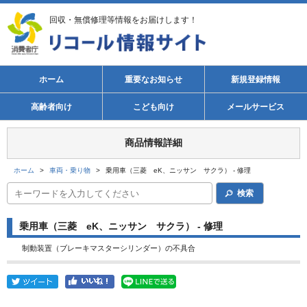
回収・無償修理等情報をお届けします！
ホーム
重要なお知らせ
新規登録情報
高齢者向け
こども向け
メールサービス
商品情報詳細
ホーム
>
車両・乗り物
>
乗用車（三菱 eK、ニッサン サクラ） - 修理
検索
乗用車（三菱 eK、ニッサン サクラ） - 修理
制動装置（ブレーキマスターシリンダー）の不具合