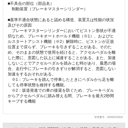
■不具合の部位（部品名）
　制動装置（ブレーキマスターシリンダー）
■基準不適合状態にあると認める構造、装置又は性能の状況
及びその原因
　ブレーキマスターシリンダーにおいてピストン形状が不適
切なため、ブレーキオートホールド機能（※1）、およびヒ
ルスタートアシスト機能（※2）解除時に、ピストンが正規
位置まで戻らず、ブレーキを引きずることがある。そのた
め、そのままの状態で使用を続けると、アクセルペダルを離
した際に、意図した以上に減速することがある。また、加速
しないことでアクセルペダルを踏みこむ時があり、最悪の場
合、走行中にブレーキの引きずりが解消すると、意図しない
加速をするおそれがある。
　※1：ブレーキを踏んで停車したときにペダルから足を離
しても停車状態を維持する機能。
　※2：坂道発進での車の後退を防ぐため、ブレーキペダル
からアクセルペダルに踏み替える間、ブレーキを最大2秒間
キープする機能
管理番号：00000033924