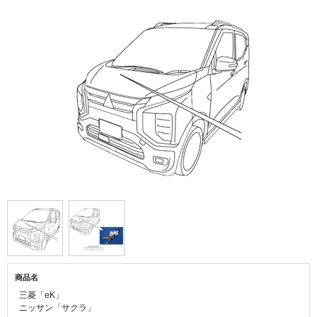
商品名
三菱「eK」
ニッサン「サクラ」