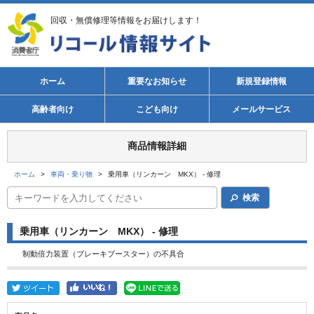
回収・無償修理等情報をお届けします！
ホーム
重要なお知らせ
新規登録情報
高齢者向け
こども向け
メールサービス
商品情報詳細
ホーム
>
車両・乗り物
>
乗用車（リンカーン MKX） - 修理
検索
乗用車（リンカーン MKX） - 修理
制動倍力装置（ブレーキブースター）の不具合