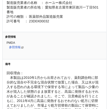
製造販売業者の名称　： ホーユー株式会社
製造販売業者の所在地： 愛知県名古屋市東区徳川一丁目501
番地
許可の種類 ： 医薬部外品製造販売業
許可番号　 ： 23D0X00032
参照情報
PMDA
参照情報
備考
回収理由：
　本製品は2010年1月から出荷されており、薬剤調合時に部
分的な混合や不完全な混合状態で放置した場合、又は水が混
入する恐れのある環境下で保管する等によって製品へ少量の
水が混入した状態のまま放置すると、高温に発熱するおそれ
があることが確認されました。そこで、注意喚起を行うとと
もに、2011年4月に高温に発熱するおそれのない処方に切替
えておりましたが、市場より処方切替前の製品にて保管時に