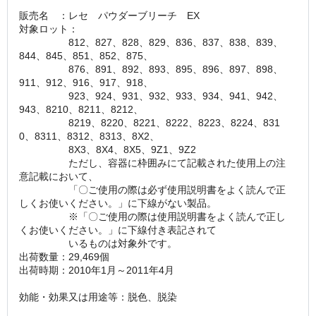
販売名　：レセ　パウダーブリーチ　EX
対象ロット：
　　　　　812、827、828、829、836、837、838、839、
844、845、851、852、875、
　　　　　876、891、892、893、895、896、897、898、
911、912、916、917、918、
　　　　　923、924、931、932、933、934、941、942、
943、8210、8211、8212、
　　　　　8219、8220、8221、8222、8223、8224、831
0、8311、8312、8313、8X2、
　　　　　8X3、8X4、8X5、9Z1、9Z2
　　　　　ただし、容器に枠囲みにて記載された使用上の注
意記載において、
　　　　　「〇ご使用の際は必ず使用説明書をよく読んで正
しくお使いください。」に下線がない製品。
　　　　　※「〇ご使用の際は使用説明書をよく読んで正し
くお使いください。」に下線付き表記されて
　　　　　いるものは対象外です。
出荷数量：29,469個
出荷時期：2010年1月～2011年4月
効能・効果又は用途等：脱色、脱染