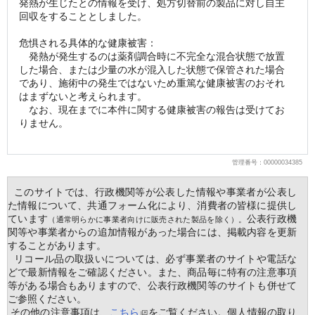
発熱が生じたとの情報を受け、処方切替前の製品に対し自主
回収をすることとしました。
危惧される具体的な健康被害：
　発熱が発生するのは薬剤調合時に不完全な混合状態で放置
した場合、または少量の水が混入した状態で保管された場合
であり、施術中の発生ではないため重篤な健康被害のおそれ
はまずないと考えられます。
　なお、現在までに本件に関する健康被害の報告は受けてお
りません。
管理番号：00000034385
  このサイトでは、行政機関等が公表した情報や事業者が公表し
た情報について、共通フォーム化により、消費者の皆様に提供し
ています
公表行政機
（通常明らかに事業者向けに販売された製品を除く）。
関等や事業者からの追加情報があった場合には、掲載内容を更新
することがあります。
  リコール品の取扱いについては、必ず事業者のサイトや電話な
どで最新情報をご確認ください。また、商品毎に特有の注意事項
等がある場合もありますので、公表行政機関等のサイトも併せて
ご参照ください。
 その他の注意事項は、
こちら
をご覧ください。個人情報の取り