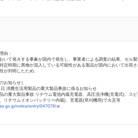
理由：
おいて発火する事象が国内で発生し、事業者による調査の結果、セル製
特定時期に異物が混入している可能性がある製品が国内において出荷さ
性が判明したため。
のお知らせ］
31日 消費生活用製品の重大製品事故に係るお知らせ
品の重大製品事故:リチウム電池内蔵充電器、高圧洗浄機(充電式)、スピ
、リチウムイオンバッテリー内蔵)、充電器(草刈機用)で火災等
aa.go.jp/notice/entry/047078/