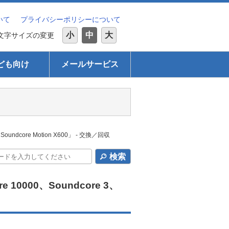
いて
プライバシーポリシーについて
小
中
大
文字サイズの変更
ども向け
メールサービス
ndcore Motion X600」 - 交換／回収
検索
000、Soundcore 3、