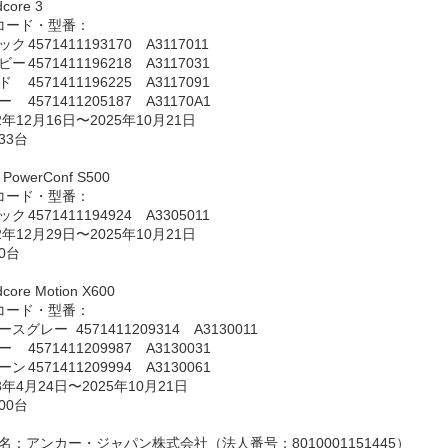
ndcore 3
N)コード・型番：
　　　　　ブラック	4571411193170　A3117011
　　　　　ネイビー	4571411196218　A3117031
　　　　　レッド	4571411196225　A3117091
　　　　　グレー	4571411205187　A31170A1
年12月16日〜2025年10月21日
33台
er PowerConf S500
N)コード・型番：
　　　　　ブラック	4571411194924　A3305011
年12月29日〜2025年10月21日
0台
ndcore Motion X600
N)コード・型番：
　　　　　スペースグレー	4571411209314　A3130011
　　　　　ブルー	4571411209987　A3130031
　　　　　グリーン	4571411209994　A3130061
年4月24日〜2025年10月21日
00台
：アンカー・ジャパン株式会社（法人番号：8010001151445）