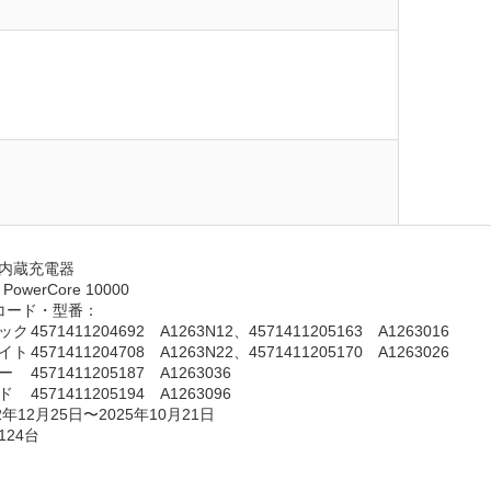
日
内蔵充電器
ker PowerCore 10000
N)コード・型番：
　　　　　ブラック	4571411204692　A1263N12、4571411205163　A1263016
　　　　　ホワイト	4571411204708　A1263N22、4571411205170　A1263026
　　　　　ブルー	4571411205187　A1263036
　　　　　レッド	4571411205194　A1263096
年12月25日〜2025年10月21日
124台