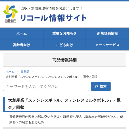
回収・無償修理等情報をお届けします！
ホーム
重要なお知らせ
新規登録情報
高齢者向け
こども向け
メールサービス
商品情報詳細
ホーム
>
住居品
>
大創産業「ステンレスボトル、ステンレスミルクボトル」 - 返金／回収
検索
大創産業「ステンレスボトル、ステンレスミルクボトル」 - 返
金／回収
電解研磨液が容器内部に空いた穴より断熱層へ浸入し漏れ出た可能性があり、健
康面への懸念もあるため