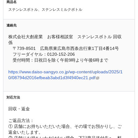
商品名
ステンレスボトル、ステンレスミルクボトル
連絡先
株式会社大創産業　お客様相談室　ステンレスボトル 回収
係
　〒739-8501　広島県東広島市西条吉行東1丁目4番14号
　フリーダイヤル：0120-152-206
　受付時間：日祝日を除く午前9時より午後6時まで
https://www.daiso-sangyo.co.jp/wp-content/uploads/2025/1
0/08794d2016efbeab3abd1d3f4940ec21.pdf
対応方法
回収・返金
ご返品方法：
① 店舗にお持ちいただいた場合、その場でお預かりし、ご
返金いたします。
② 店舗にお持ちいただけない場合、下記商品送付先へ、料