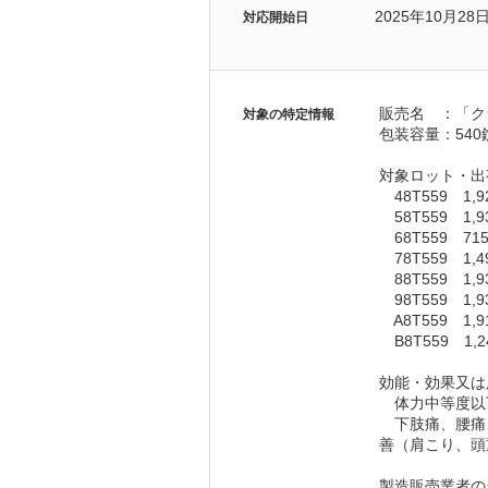
2025年10月28
対応開始日
販売名　：「ク
対象の特定情報
包装容量：540
対象ロット・出
　48T559　1,
　58T559　1,
　68T559　7
　78T559　1,
　88T559　1,
　98T559　1,
　A8T559　1,
　B8T559　1,
効能・効果又は
　体力中等度以
　下肢痛、腰痛
善（肩こり、頭
製造販売業者の