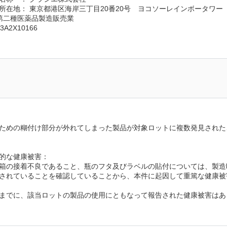
所在地： 東京都港区海岸三丁目20番20号　ヨコソーレインボータワー
 第二種医薬品製造販売業
A2X10166
ための糊付け部分が外れてしまった製品が対象ロットに複数発見された
的な健康被害：
箱の接着不良であること、瓶のフタ及びラベルの貼付については、製造
されていることを確認していることから、本件に起因して重篤な健康被
までに、該当ロットの製品の使用にともなって報告された健康被害はあ