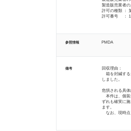
製造販売業者の
許可の種類 ：
許可番号　 ： 13
PMDA
参照情報
回収理由：
備考
　箱を封緘する
しました。
危惧される具体
　本件は、個装
ずれも確実に施
ます。
　なお、現時点