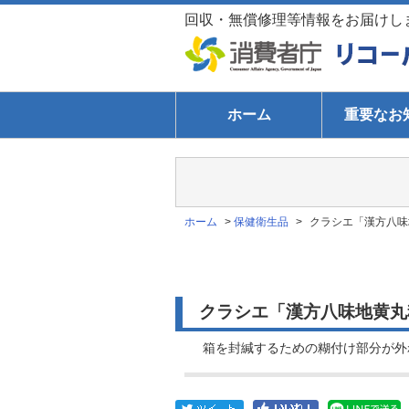
回収・無償修理等情報をお届けし
ホーム
重要なお
ホーム
>
保健衛生品
>
クラシエ「漢方八味地
クラシエ「漢方八味地黄丸料
箱を封緘するための糊付け部分が外