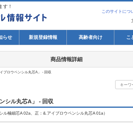
ます！
このサイトにつ
知らせ
新規登録情報
高齢者向け
こ
商品情報詳細
イブロウペンシル丸芯A」 - 回収
シル丸芯A」 - 回収
ル極細芯A 02a、正：&.アイブロウペンシル丸芯A 01a）