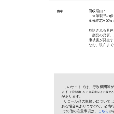
回収理由：
備考
　当該製品の個
ル極細芯A 0
危惧される具体
　製品の品質、
康被害が発生す
なお、現在まで
  このサイトでは、行政機関
ます
（通常明らかに事業者向けに販売
があります。
  リコール品の取扱いについ
ある場合もありますので、公表
 その他の注意事項は、
こちら