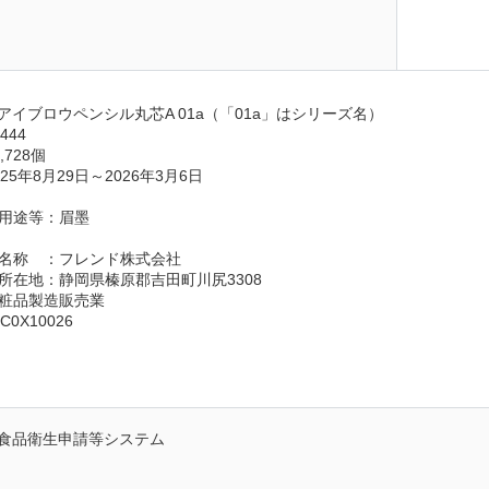
日
アイブロウペンシル丸芯A 01a（「01a」はシリーズ名）
444
728個
5年8月29日～2026年3月6日
用途等：眉墨
名称　：フレンド株式会社
所在地：静岡県榛原郡吉田町川尻3308
粧品製造販売業
0X10026
食品衛生申請等システム