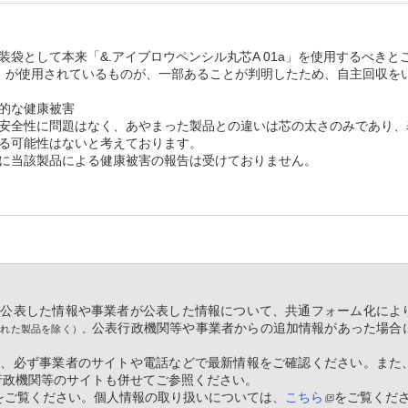
装袋として本来「&.アイブロウペンシル丸芯A 01a」を使用するべきと
2a」が使用されているものが、一部あることが判明したため、自主回収を
的な健康被害
安全性に問題はなく、あやまった製品との違いは芯の太さのみであり、
る可能性はないと考えております。
に当該製品による健康被害の報告は受けておりません。
等が公表した情報や事業者が公表した情報について、共通フォーム化によ
公表行政機関等や事業者からの追加情報があった場合
された製品を除く）。
ては、必ず事業者のサイトや電話などで最新情報をご確認ください。また
行政機関等のサイトも併せてご参照ください。
をご覧ください。個人情報の取り扱いについては、
こちら
をご覧くだ