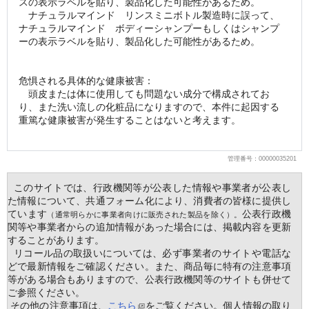
スの表示ラベルを貼り、製品化した可能性があるため。
　ナチュラルマインド　リンスミニボトル製造時に誤って、
ナチュラルマインド　ボディーシャンプーもしくはシャンプ
ーの表示ラベルを貼り、製品化した可能性があるため。
危惧される具体的な健康被害：
　頭皮または体に使用しても問題ない成分で構成されてお
り、また洗い流しの化粧品になりますので、本件に起因する
重篤な健康被害が発生することはないと考えます。
管理番号：00000035201
  このサイトでは、行政機関等が公表した情報や事業者が公表し
た情報について、共通フォーム化により、消費者の皆様に提供し
ています
公表行政機
（通常明らかに事業者向けに販売された製品を除く）。
関等や事業者からの追加情報があった場合には、掲載内容を更新
することがあります。
  リコール品の取扱いについては、必ず事業者のサイトや電話な
どで最新情報をご確認ください。また、商品毎に特有の注意事項
等がある場合もありますので、公表行政機関等のサイトも併せて
ご参照ください。
 その他の注意事項は、
こちら
をご覧ください。個人情報の取り