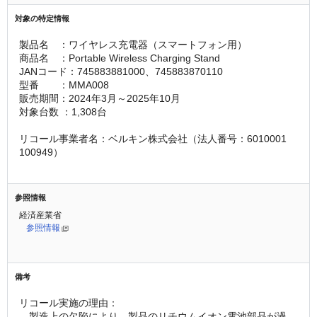
対象の特定情報
製品名　：ワイヤレス充電器（スマートフォン用）
商品名　：Portable Wireless Charging Stand
JANコード：745883881000、745883870110
型番　　：MMA008
販売期間：2024年3月～2025年10月
対象台数 ：1,308台
リコール事業者名：ベルキン株式会社（法人番号：6010001
100949）
参照情報
経済産業省
参照情報
備考
リコール実施の理由：
　製造上の欠陥により、製品のリチウムイオン電池部品が過