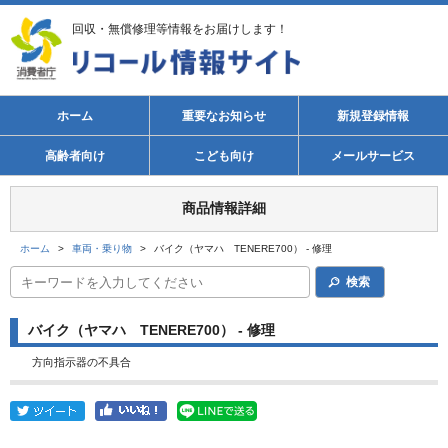
回収・無償修理等情報をお届けします！
ホーム
重要なお知らせ
新規登録情報
高齢者向け
こども向け
メールサービス
商品情報詳細
ホーム
>
車両・乗り物
>
バイク（ヤマハ TENERE700） - 修理
検索
バイク（ヤマハ TENERE700） - 修理
方向指示器の不具合