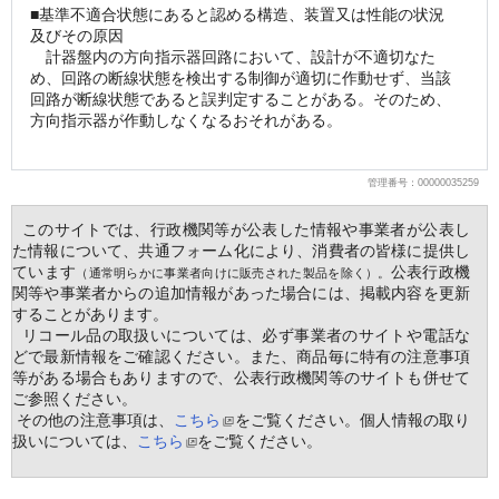
■基準不適合状態にあると認める構造、装置又は性能の状況
及びその原因
　計器盤内の方向指示器回路において、設計が不適切なた
め、回路の断線状態を検出する制御が適切に作動せず、当該
回路が断線状態であると誤判定することがある。そのため、
方向指示器が作動しなくなるおそれがある。
管理番号：00000035259
  このサイトでは、行政機関等が公表した情報や事業者が公表し
た情報について、共通フォーム化により、消費者の皆様に提供し
ています
公表行政機
（通常明らかに事業者向けに販売された製品を除く）。
関等や事業者からの追加情報があった場合には、掲載内容を更新
することがあります。
  リコール品の取扱いについては、必ず事業者のサイトや電話な
どで最新情報をご確認ください。また、商品毎に特有の注意事項
等がある場合もありますので、公表行政機関等のサイトも併せて
ご参照ください。
 その他の注意事項は、
こちら
をご覧ください。個人情報の取り
扱いについては、
こちら
をご覧ください。