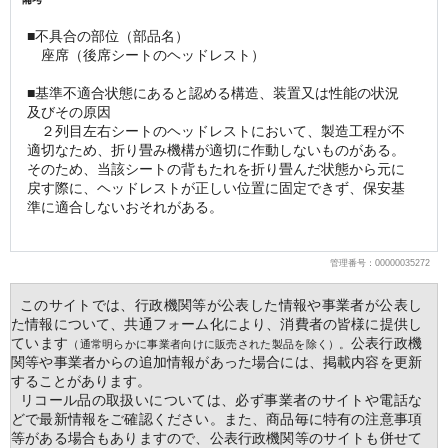
■不具合の部位（部品名） 
　座席（後席シートのヘッドレスト） 
■基準不適合状態にあると認める構造、装置又は性能の状況
及びその原因
　２列目左右シートのヘッドレストにおいて、製造工程が不
適切なため、折り畳み機構が適切に作動しないものがある。
そのため、当該シートの背もたれを折り畳んだ状態から元に
戻す際に、ヘッドレストが正しい位置に固定できず、保安基
準に適合しないおそれがある。 
管理番号：00000035272
  このサイトでは、行政機関等が公表した情報や事業者が公表し
た情報について、共通フォーム化により、消費者の皆様に提供し
ています
公表行政機
（通常明らかに事業者向けに販売された製品を除く）。
関等や事業者からの追加情報があった場合には、掲載内容を更新
することがあります。
  リコール品の取扱いについては、必ず事業者のサイトや電話な
どで最新情報をご確認ください。また、商品毎に特有の注意事項
等がある場合もありますので、公表行政機関等のサイトも併せて