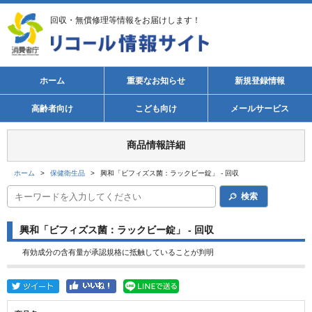
回収・無償修理等情報をお届けします！
ホーム
重要なお知らせ
新規登録情報
高齢者向け
こども向け
メールサービス
商品情報詳細
ホーム
>
保健衛生品
>
興和「ビフィズス菌：ラックビー錠」 - 回収
検索
興和「ビフィズス菌：ラックビー錠」 - 回収
有効成分の含有量が承認規格に抵触していることが判明