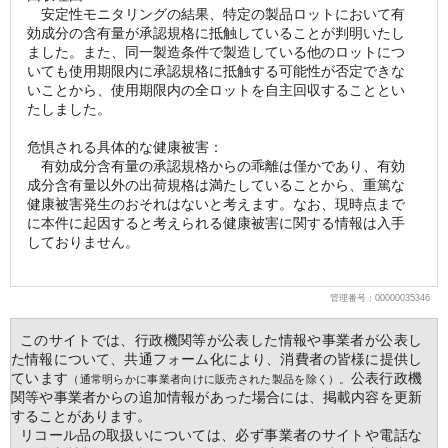
　安定性モニタリングの結果、特定の製品ロットにおいて有
効成分の含有量が承認規格に抵触していることが判明いたし
ました。また、同一製造条件で製造している他のロットにつ
いても使用期限内に承認規格に抵触する可能性が否定できな
いことから、使用期限内の全ロットを自主回収することとい
たしました。
危惧される具体的な健康被害：
　有効成分含有量の承認規格からの乖離は僅かであり、有効
成分含有量以外の出荷規格は満たしていることから、重篤な
健康被害発生のおそれはないと考えます。なお、現時点まで
に本件に起因すると考えられる健康被害に関する情報は入手
しておりません。
管理番号：00000035346
  このサイトでは、行政機関等が公表した情報や事業者が公表し
た情報について、共通フォーム化により、消費者の皆様に提供し
ています
公表行政機
（通常明らかに事業者向けに販売された製品を除く）。
関等や事業者からの追加情報があった場合には、掲載内容を更新
することがあります。
  リコール品の取扱いについては、必ず事業者のサイトや電話な