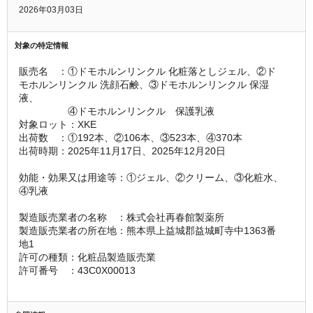
2026年03月03日
対象の特定情報
販売名　：①ドモホルンリンクル 化粧落としジェル、②ド
モホルンリンクル 洗顔石鹸、③ドモホルンリンクル 保湿
液、
　　　　　④ドモホルンリンクル　保護乳液
対象ロット：XKE
出荷数　：①192本、②106本、③523本、④370本
出荷時期：2025年11月17日、2025年12月20日
効能・効果又は用途等：①ジェル、②クリーム、③化粧水、
④乳液
製造販売業者の名称　：株式会社再春館製薬所
製造販売業者の所在地：熊本県上益城郡益城町寺中1363番
地1
許可の種類：化粧品製造販売業
許可番号　：43C0X00013