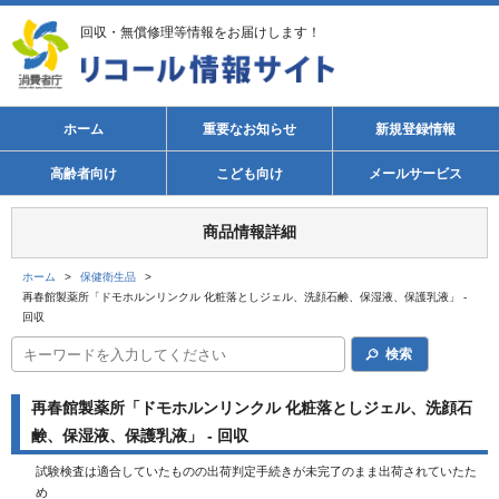
回収・無償修理等情報をお届けします！
ホーム
重要なお知らせ
新規登録情報
高齢者向け
こども向け
メールサービス
商品情報詳細
ホーム
>
保健衛生品
>
再春館製薬所「ドモホルンリンクル 化粧落としジェル、洗顔石鹸、保湿液、保護乳液」 -
回収
検索
再春館製薬所「ドモホルンリンクル 化粧落としジェル、洗顔石
鹸、保湿液、保護乳液」 - 回収
試験検査は適合していたものの出荷判定手続きが未完了のまま出荷されていたた
め