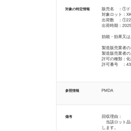
販売名　：①ド
対象の特定情報
対象ロット：XK
出荷数　：①22
出荷時期：2025
効能・効果又は
製造販売業者の
製造販売業者の
許可の種類：化
許可番号　：43C
PMDA
参照情報
回収理由：
備考
　当該ロット品
します。