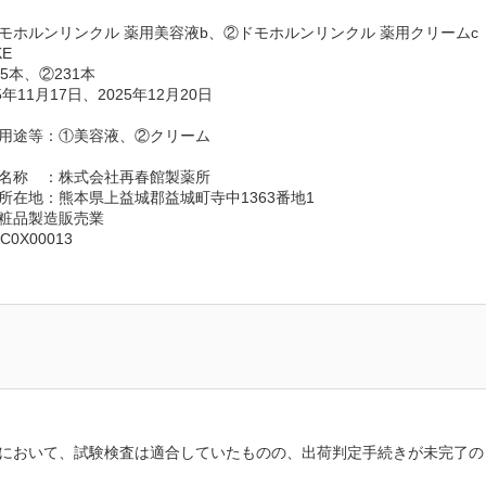
モホルンリンクル 薬用美容液b、②ドモホルンリンクル 薬用クリームc
E
5本、②231本
年11月17日、2025年12月20日
用途等：①美容液、②クリーム
名称　：株式会社再春館製薬所
所在地：熊本県上益城郡益城町寺中1363番地1
粧品製造販売業
0X00013
において、試験検査は適合していたものの、出荷判定手続きが未完了の