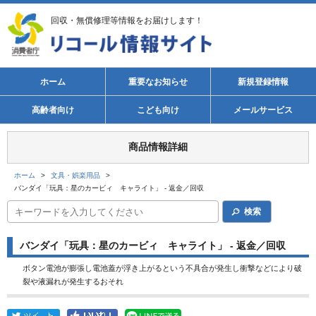
回収・無償修理等情報をお届けします！
ホーム
重要なお知らせ
新規登録情報
高齢者向け
こども向け
メールサービス
商品情報詳細
ホーム
>
文具・娯楽用品
>
バンダイ「玩具：星のカービィ キャライト」 - 返金／回収
検索
バンダイ「玩具：星のカービィ キャライト」 - 返金／回収
ボタン電池が膨張し電池蓋が浮き上がるという不具合が発生し衝撃などにより破
裂や液漏れが発生するおそれ