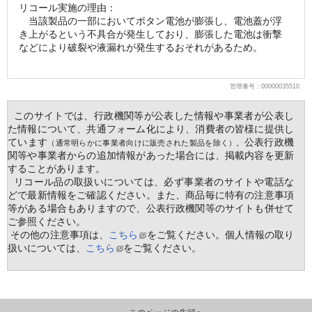
リコール実施の理由：
　当該製品の一部においてボタン電池が膨張し、電池蓋が浮
き上がるという不具合が発生しており、膨張した電池は衝撃
などにより破裂や液漏れが発生するおそれがあるため。
管理番号：00000035510
  このサイトでは、行政機関等が公表した情報や事業者が公表し
た情報について、共通フォーム化により、消費者の皆様に提供し
ています
公表行政機
（通常明らかに事業者向けに販売された製品を除く）。
関等や事業者からの追加情報があった場合には、掲載内容を更新
することがあります。
  リコール品の取扱いについては、必ず事業者のサイトや電話な
どで最新情報をご確認ください。また、商品毎に特有の注意事項
等がある場合もありますので、公表行政機関等のサイトも併せて
ご参照ください。
 その他の注意事項は、
こちら
をご覧ください。個人情報の取り
扱いについては、
こちら
をご覧ください。