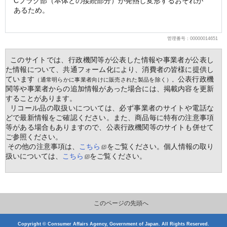
Cプラグ部（本体との接続部分）が発熱し変形するおそれが
あるため。
管理番号：00000014651
  このサイトでは、行政機関等が公表した情報や事業者が公表し
た情報について、共通フォーム化により、消費者の皆様に提供し
ています
公表行政機
（通常明らかに事業者向けに販売された製品を除く）。
関等や事業者からの追加情報があった場合には、掲載内容を更新
することがあります。
  リコール品の取扱いについては、必ず事業者のサイトや電話な
どで最新情報をご確認ください。また、商品毎に特有の注意事項
等がある場合もありますので、公表行政機関等のサイトも併せて
ご参照ください。
 その他の注意事項は、
こちら
をご覧ください。個人情報の取り
扱いについては、
こちら
をご覧ください。
このページの先頭へ
Copyright © Consumer Affairs Agency, Government of Japan. All Rights Reserved.