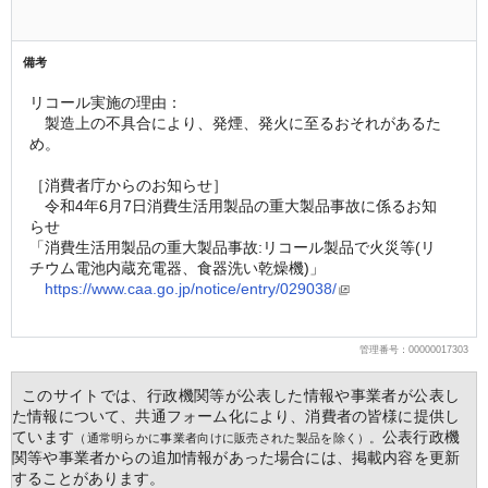
備考
リコール実施の理由：
　製造上の不具合により、発煙、発火に至るおそれがあるた
め。
［消費者庁からのお知らせ］ 
　令和4年6月7日消費生活用製品の重大製品事故に係るお知
らせ 
「消費生活用製品の重大製品事故:リコール製品で火災等(リ
チウム電池内蔵充電器、食器洗い乾燥機)」
https://www.caa.go.jp/notice/entry/029038/
管理番号：00000017303
  このサイトでは、行政機関等が公表した情報や事業者が公表し
た情報について、共通フォーム化により、消費者の皆様に提供し
ています
公表行政機
（通常明らかに事業者向けに販売された製品を除く）。
関等や事業者からの追加情報があった場合には、掲載内容を更新
することがあります。