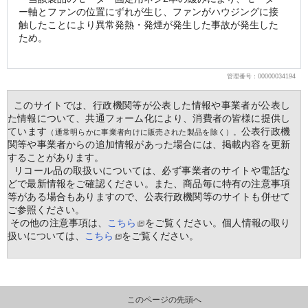
ー軸とファンの位置にずれが生じ、ファンがハウジングに接
触したことにより異常発熱・発煙が発生した事故が発生した
ため。
管理番号：00000034194
  このサイトでは、行政機関等が公表した情報や事業者が公表し
た情報について、共通フォーム化により、消費者の皆様に提供し
ています
公表行政機
（通常明らかに事業者向けに販売された製品を除く）。
関等や事業者からの追加情報があった場合には、掲載内容を更新
することがあります。
  リコール品の取扱いについては、必ず事業者のサイトや電話な
どで最新情報をご確認ください。また、商品毎に特有の注意事項
等がある場合もありますので、公表行政機関等のサイトも併せて
ご参照ください。
 その他の注意事項は、
こちら
をご覧ください。個人情報の取り
扱いについては、
こちら
をご覧ください。
このページの先頭へ