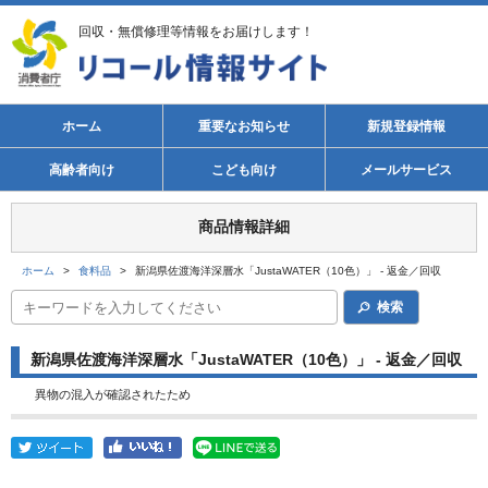
回収・無償修理等情報をお届けします！
ホーム
重要なお知らせ
新規登録情報
高齢者向け
こども向け
メールサービス
商品情報詳細
ホーム
>
食料品
>
新潟県佐渡海洋深層水「JustaWATER（10色）」 - 返金／回収
検索
新潟県佐渡海洋深層水「JustaWATER（10色）」 - 返金／回収
異物の混入が確認されたため