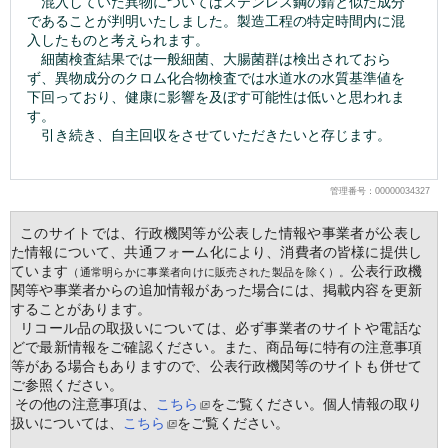
　混入していた異物についてはステンレス鋼の錆と似た成分
であることが判明いたしました。製造工程の特定時間内に混
入したものと考えられます。
　細菌検査結果では一般細菌、大腸菌群は検出されておら
ず、異物成分のクロム化合物検査では水道水の水質基準値を
下回っており、健康に影響を及ぼす可能性は低いと思われま
す。
　引き続き、自主回収をさせていただきたいと存じます。
管理番号：00000034327
  このサイトでは、行政機関等が公表した情報や事業者が公表し
た情報について、共通フォーム化により、消費者の皆様に提供し
ています
公表行政機
（通常明らかに事業者向けに販売された製品を除く）。
関等や事業者からの追加情報があった場合には、掲載内容を更新
することがあります。
  リコール品の取扱いについては、必ず事業者のサイトや電話な
どで最新情報をご確認ください。また、商品毎に特有の注意事項
等がある場合もありますので、公表行政機関等のサイトも併せて
ご参照ください。
 その他の注意事項は、
こちら
をご覧ください。個人情報の取り
扱いについては、
こちら
をご覧ください。