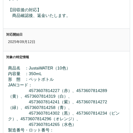
【回収後の対応】
　商品確認後、返金いたします。
対応開始日
2025年09月12日
対象の特定情報
商品名　：JustaWATER（10色）
内容量　：350mL
形　態　：ペットボトル
JANコード：
　　　　　4573607814227（赤）、4573607814289
（黄）、4573607814319（白）、
　　　　　4573607814241（紫）、4573607814272
（緑）、4573607814258（青）、
　　　　　4573607814302（黒）、4573607814234（ピン
ク）、4573607814296（オレンジ）、
　　　　　4573607814265（水色）
製造番号・ロット番号：