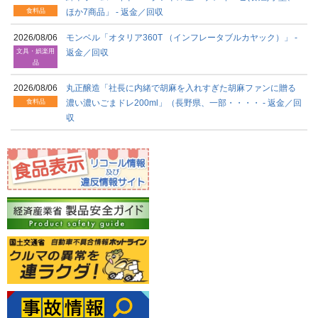
食料品
ほか7商品」 - 返金／回収
2026/08/06
モンベル「オタリア360T （インフレータブルカヤック）」 -
文具・娯楽用
返金／回収
品
2026/08/06
丸正醸造「社長に内緒で胡麻を入れすぎた胡麻ファンに贈る
食料品
濃い濃いごまドレ200ml」（長野県、一部・・・・ - 返金／回
収