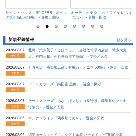
喚
サイン・ハウス「SPICERR ポケッ
オーディオテクニカ「ワイヤレスイ
タブル高圧洗浄機」 - 交換／回収
ヤホン」 - 交換／回収
新規登録情報
一覧を見る
2026/08/07
北島「焼き菓子：こぼうろ」（当社佐賀県内店舗・博多大丸
食料品
店、福岡三越、小倉井筒屋で販売） - 交換／返金
2026/08/07
万直商店「果実加工品：有機カカオニブ 500g」 - 返金／回収
食料品
2026/08/07
ノースカラーズ「純国産 黒糖」 - 返金／回収
食料品
2026/08/07
ケーエスフーズ「あなごほぐし」（長野県、群馬県のツルヤ
食料品
で販売） - 返金／回収
2026/08/06
マンナンライフ「蒟蒻畑うめ味」 - 返金／回収
食料品
2026/08/06
綿半ホームエイド「エクアドル産 バナメイエビ(養殖)小型、