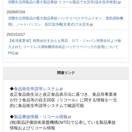
消費生活用製品の重大製品事故:リコール製品で火災等(温水洗浄便座)
2026/07/24
消費生活用製品の重大製品事故:バッテリー(リチウムイオン、電気掃除機
用)、ノートパソコン、高圧洗浄機(充電式)で火災等
2021/12/17
【経済産業省】有限会社すみとも商店、ロワ・ジャパン有限会社より輸
⼊された コードレス掃除機⽤⾮純正バッテリーパックの放電について
FAQ
関連リンク
◆
食品衛生申請等システム
改正食品衛生法と改正食品表示法に基づき、食品等事業者
が行う食品等の自主回収（リコール）に関する情報を一元
的に食品衛生申請等システムで確認可能
◆
製品事故情報・リコール情報
(独)製品評価技術基盤機構(NITE)で公表している製品事故
情報およびリコール情報