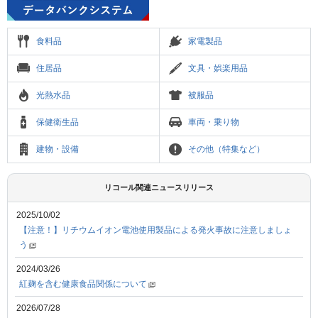
食料品
家電製品
住居品
文具・娯楽用品
光熱水品
被服品
保健衛生品
車両・乗り物
建物・設備
その他（特集など）
リコール関連ニュースリリース
2025/10/02
【注意！】リチウムイオン電池使用製品による発火事故に注意しましょ
う
2024/03/26
紅麹を含む健康食品関係について
2026/07/28