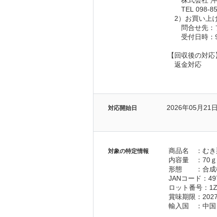
　　株式会社 
　　TEL 098-85
　2）お買い上
　　問合せ先：フリ
　　受付日時：9:
【回収後の対応
　返金対応
2026年05月21
対応開始日
商品名　：むき
対象の特定情報
内容量　：70ｇ
形態　　：合成
JANコード：497
ロット番号：1Z
賞味期限：202
輸入国　：中国