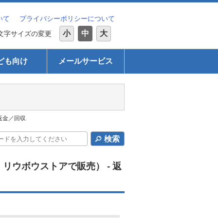
いて
プライバシーポリシーについて
小
中
大
文字サイズの変更
ども向け
メールサービス
返金／回収
検索
ウボウストアで販売） - 返