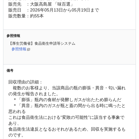
販売先　：大阪高島屋 「味百選」
販売日　：2026年05月13日から05月19日まで
販売数量：約55本
参照情報
【厚生労働省】食品衛生申請等システム
参照情報
備考
回収理由の詳細：
　複数のお客様より、当該商品の瓶の膨張・異音・匂い漏れ
の発生が報告されました。
　＊「膨張」瓶内の食材が発酵しガスが出たため膨らんだ
　＊「異音」瓶内のガスが瓶と蓋の間から出る時に鳴ったと
思われる
これは食品衛生法における“変敗の可能性”に該当する事象で
あり、
食品衛生法違反となるおそれがあるため、回収を実施するも
のです。