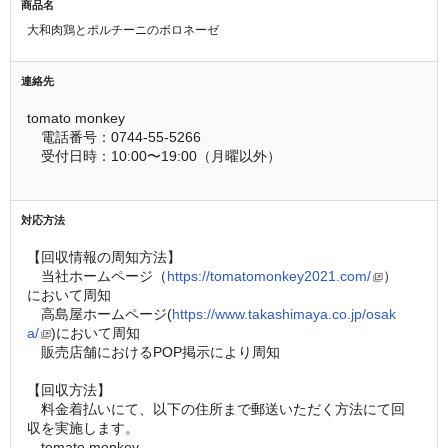
商品名
大和肉鶏とポルチーニのボロネーゼ
連絡先
tomato monkey
　電話番号：0744-55-5266
　受付日時：10:00〜19:00（月曜以外）
対応方法
【回収情報の周知方法】
　当社ホームページ（
https://tomatomonkey2021.com/
）
において周知
　高島屋ホームページ(
https://www.takashimaya.co.jp/osak
a/
)において周知
　販売店舗におけるPOP掲示により周知
【回収方法】
　料金着払いにて、以下の住所まで郵送いただく方法にて回
収を実施します。
　tomato monkey