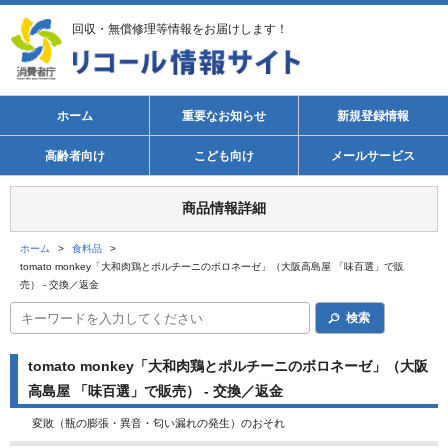
回収・無償修理等情報をお届けします！
ホーム
重要なお知らせ
新規登録情報
高齢者向け
こども向け
メールサービス
商品情報詳細
ホーム
>
食料品
>
tomato monkey「大和肉鶏とポルチーニのボロネーゼ」（大阪高島屋 「味百選」で販
売） - 交換／返金
検索
tomato monkey「大和肉鶏とポルチーニのボロネーゼ」（大阪
高島屋 「味百選」で販売） - 交換／返金
変敗（瓶の膨張・異音・匂い漏れの発生）のおそれ