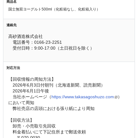
商品名
国士無双ヨーグルト500ml（化粧箱なし、化粧箱入り）
連絡先
高砂酒造株式会社
　電話番号：0166-23-2251  
　受付日時：9:00-17:00（土日祝日を除く）
対応方法
【回収情報の周知方法】
　2026年6月3日付朝刊（北海道新聞、読売新聞）
　2026年6月1日午後
　当社ホームページ（
https://www.takasagoshuzo.com
）
において周知
　弊社売店の店頭における張り紙により周知
【回収方法】
　卸売・小売取引先回収                   
　料金着払いにて下記住所まで郵送依頼
　　〒070-0030  