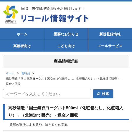
回収・無償修理等情報をお届けします！
ホーム
重要なお知らせ
新規登録情報
高齢者向け
こども向け
メールサービス
商品情報詳細
ホーム
>
食料品
>
高砂酒造「国士無双ヨーグルト500ml（化粧箱なし、化粧箱入り）」（北海道で販売） -
返金／回収
検索
高砂酒造「国士無双ヨーグルト500ml（化粧箱なし、化粧箱入
り）」（北海道で販売） - 返金／回収
発酵の進行による発泡、味と香りの変異