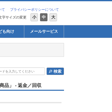
いて
プライバシーポリシーについて
小
中
大
文字サイズの変更
ども向け
メールサービス
検索
品」 - 返金／回収