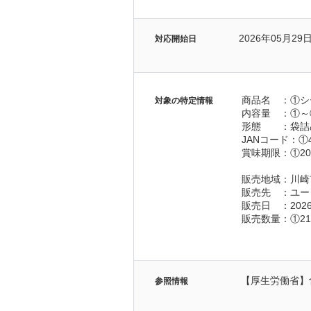
2026年05月29
対応開始日
商品名　：①シ
対象の特定情報
内容量　：①～④
形態　　：袋詰
JANコード：①452
賞味期限：①2026.
販売地域：川崎
販売先　：ユー
販売日　：202
販売数量：①21
【厚生労働省】
参照情報