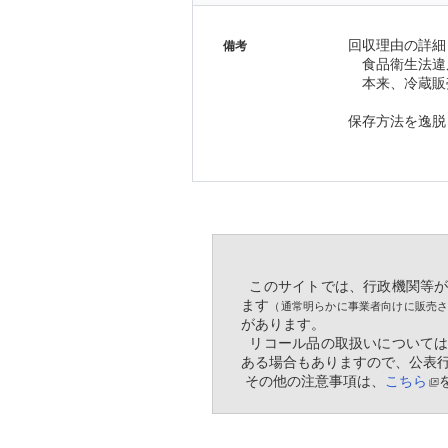
回収理由の詳細
備考
　食品衛生法違
　本来、冷蔵販
保存方法を逸脱
  このサイトでは、行政機関
ます
（通常明らかに事業者向けに販売
があります。
  リコール品の取扱いについ
ある場合もありますので、公表
 その他の注意事項は、
こちら