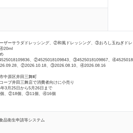
日
ーザーサラダドレッシング、②和風ドレッシング、③おろし玉ねぎドレ
20ml
め
5018109836、②4525018109843、③4525018109867、④4525018
09.28、②2026.10.18、③2026.08.10、④2026.08.16
市中原区井田三舞町
コープ井田三舞店で消費者向けに小売り
6年3月25日から5月26日まで
個、②18個、③11個、④16個
食品衛生申請等システム