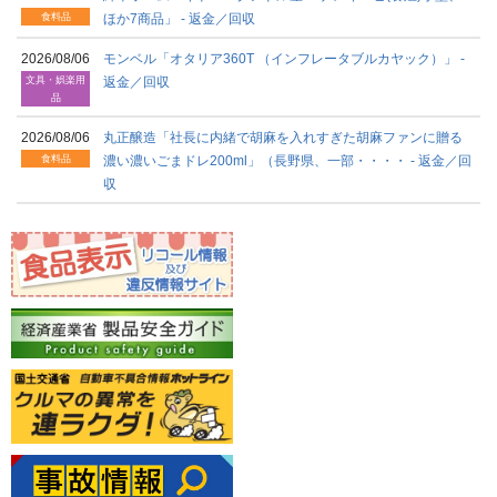
食料品
ほか7商品」 - 返金／回収
2026/08/06
モンベル「オタリア360T （インフレータブルカヤック）」 -
文具・娯楽用
返金／回収
品
2026/08/06
丸正醸造「社長に内緒で胡麻を入れすぎた胡麻ファンに贈る
食料品
濃い濃いごまドレ200ml」（長野県、一部・・・・ - 返金／回
収