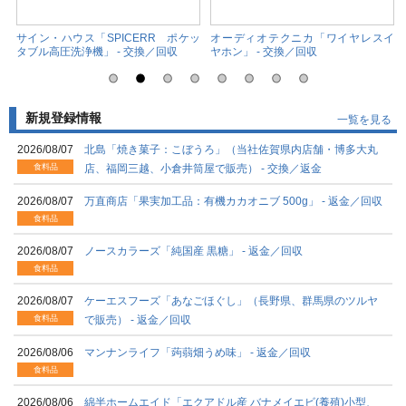
喚
サイン・ハウス「SPICERR ポケッ
オーディオテクニカ「ワイヤレスイ
タブル高圧洗浄機」 - 交換／回収
ヤホン」 - 交換／回収
新規登録情報
一覧を見る
2026/08/07
北島「焼き菓子：こぼうろ」（当社佐賀県内店舗・博多大丸
食料品
店、福岡三越、小倉井筒屋で販売） - 交換／返金
2026/08/07
万直商店「果実加工品：有機カカオニブ 500g」 - 返金／回収
食料品
2026/08/07
ノースカラーズ「純国産 黒糖」 - 返金／回収
食料品
2026/08/07
ケーエスフーズ「あなごほぐし」（長野県、群馬県のツルヤ
食料品
で販売） - 返金／回収
2026/08/06
マンナンライフ「蒟蒻畑うめ味」 - 返金／回収
食料品
2026/08/06
綿半ホームエイド「エクアドル産 バナメイエビ(養殖)小型、