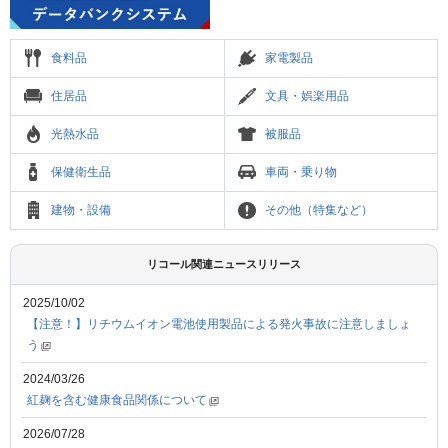
食料品
家電製品
住居品
文具・娯楽用品
光熱水品
被服品
保健衛生品
車両・乗り物
建物・設備
その他（特集など）
リコール関連ニュースリリース
2025/10/02
【注意！】リチウムイオン電池使用製品による発火事故に注意しましょ
う
2024/03/26
紅麹を含む健康食品関係について
2026/07/28