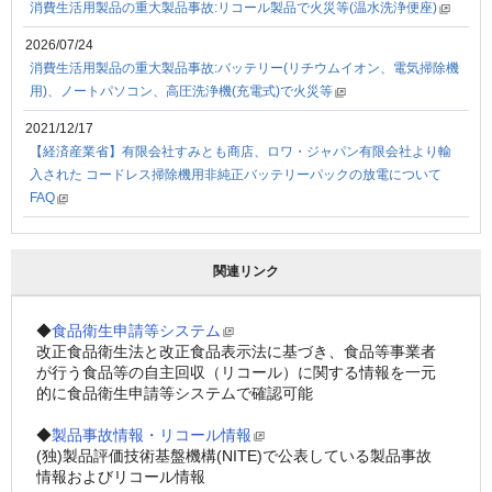
消費生活用製品の重大製品事故:リコール製品で火災等(温水洗浄便座)
2026/07/24
消費生活用製品の重大製品事故:バッテリー(リチウムイオン、電気掃除機
用)、ノートパソコン、高圧洗浄機(充電式)で火災等
2021/12/17
【経済産業省】有限会社すみとも商店、ロワ・ジャパン有限会社より輸
⼊された コードレス掃除機⽤⾮純正バッテリーパックの放電について
FAQ
関連リンク
◆
食品衛生申請等システム
改正食品衛生法と改正食品表示法に基づき、食品等事業者
が行う食品等の自主回収（リコール）に関する情報を一元
的に食品衛生申請等システムで確認可能
◆
製品事故情報・リコール情報
(独)製品評価技術基盤機構(NITE)で公表している製品事故
情報およびリコール情報