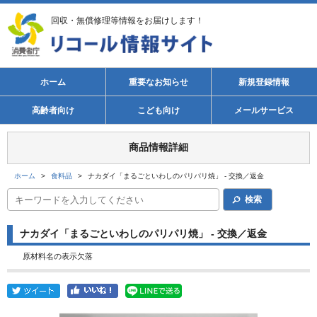
回収・無償修理等情報をお届けします！
ホーム
重要なお知らせ
新規登録情報
高齢者向け
こども向け
メールサービス
商品情報詳細
ホーム
>
食料品
>
ナカダイ「まるごといわしのパリパリ焼」 - 交換／返金
検索
ナカダイ「まるごといわしのパリパリ焼」 - 交換／返金
原材料名の表示欠落