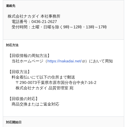
連絡先
株式会社ナカダイ 本社事務所
　電話番号：0436-21-2627
　受付時間：土曜・日曜を除く9時～12時・13時～17時
対応方法
【回収情報の周知方法】
　当社ホームページ（
https://nakadai.net/
）において周知
【回収方法】
　料金着払いにて以下の住所まで郵送
　　〒290-0073千葉県市原市国分寺台中央7-16-2
　　株式会社ナカダイ 品質管理室 宛
【回収後の対応】
　商品交換またはご返金対応
対応開始日