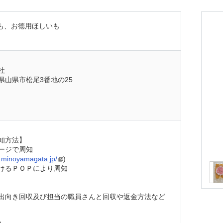
も、お徳用ほしいも
社
県山県市松尾3番地の25
知方法】
ージで周知
w.minoyamagata.jp/
)
けるＰＯＰにより周知
出向き回収及び担当の職員さんと回収や返金方法など