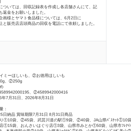
】
については、回収記録表を作成し各店舗さんにて、記
ち返金をお願いしました。
企画様とヤマト食品様については、6月2日に
止と販売店店頭商品の回収を電話にて依頼しました。
日
イミーほしいも、②お徳用ほしいも
g、②250g
め
89942000195、②4589942000416
6年7月31日、2026年8月31日
量：
25日納品 賞味期限7月31日 8月31日商品
①10袋、②45袋、武芸川道の駅①9袋、②40袋、JA山県ﾊﾞｽｹｯﾄ①1
①15袋、おんさいはぐり店①3袋、山県市みとか①50袋、山県市ﾌﾚｱｲﾊﾞｻ