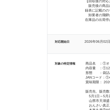
【回収後の対応
　販売後の商品
録表に記載のの
　卸業者の飛騨
在庫品の出荷停
2026年06月02
対応開始日
商品名　：①オ
対象の特定情報
内容量　：①120
形態　　：袋詰
JANコード：①45
賞味期限： 202
販売先、販売数
　5月1日～5月
　山県市天湖盛り
　おんさい真正店