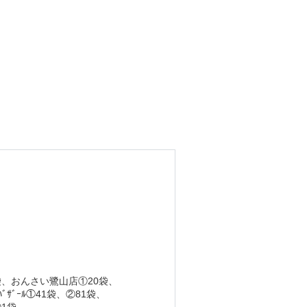
0袋、おんさい鷺山店①20袋、
ﾞｰﾙ①41袋、②81袋、