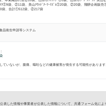
、本巣織部の里②10袋、山県市ｼｬｸﾅｹﾞ①5袋、山県市ｸﾞﾘｰﾝﾌﾟﾗｻﾞ美山
ｲｸ①9袋、②11袋、美山ｱｳﾄﾄﾞｱｰﾂｰﾘｽﾞﾑ①20袋、②20袋、飛騨企画販売
0袋、合計①512袋、②217袋
食品衛生申請等システム
：
染
していないが、腹痛、嘔吐などの健康被害が発生する可能性があります
等が公表した情報や事業者が公表した情報について、共通フォーム化によ