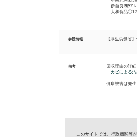
　本巣丸席②9袋
　伊自良湖ﾗﾌﾞﾚ
　大和食品①12
【厚生労働省】
参照情報
回収理由の詳細
備考
カビによる汚
健康被害は発生
  このサイトでは、行政機関