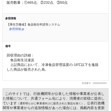
販売数量：①465点、②232点、③50点
参照情報
【厚生労働省】食品衛生申請等システム
参照情報
備考
回収理由の詳細：
　食品衛生法違反
　上記商品において、冷凍食品管理温度の-18℃以下を逸脱
した商品が販売された為。
管理番号：00000035443
  このサイトでは、行政機関等が公表した情報や事業者が公表し
た情報について、共通フォーム化により、消費者の皆様に提供し
ています
公表行政機
（通常明らかに事業者向けに販売された製品を除く）。
関等や事業者からの追加情報があった場合には、掲載内容を更新