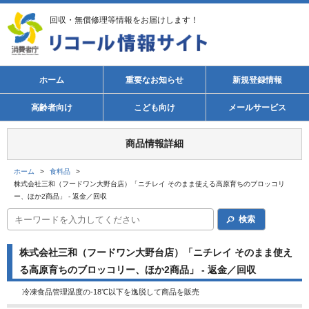
回収・無償修理等情報をお届けします！
ホーム
重要なお知らせ
新規登録情報
高齢者向け
こども向け
メールサービス
商品情報詳細
ホーム
>
食料品
>
株式会社三和（フードワン大野台店）「ニチレイ そのまま使える高原育ちのブロッコリ
ー、ほか2商品」 - 返金／回収
検索
株式会社三和（フードワン大野台店）「ニチレイ そのまま使え
る高原育ちのブロッコリー、ほか2商品」 - 返金／回収
冷凍食品管理温度の-18℃以下を逸脱して商品を販売