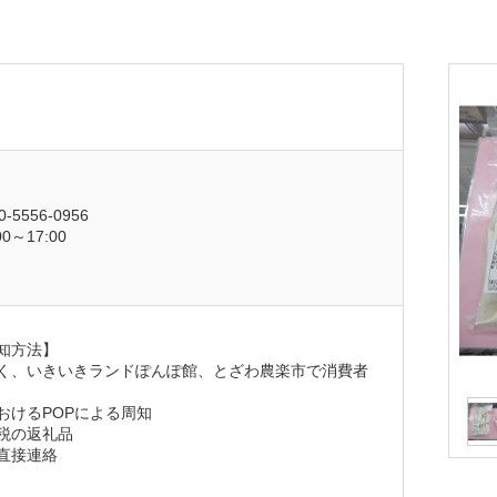
5556-0956
～17:00
知方法】
く、いきいきランドぽんぽ館、とざわ農楽市で消費者
おけるPOPによる周知
税の返礼品
直接連絡