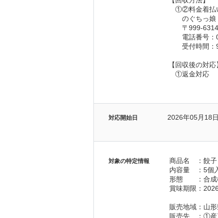
【回収方法】
　①②料金着払
　　のぐちっ娘 
　　〒999-63
　　電話番号：08
　　受付時間：9:
【回収後の対応
　①返金対応
2026年05月18
対応開始日
商品名　：餃子
対象の特定情報
内容量　：5個
形態　　：合成
賞味期限：2026
販売地域：山形
販売先　：①産