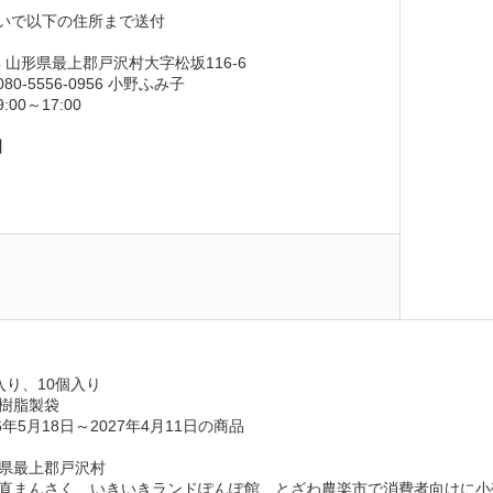
いで以下の住所まで送付
 
14 山形県最上郡戸沢村大字松坂116-6
0-5556-0956 小野ふみ子
00～17:00
】
日
入り、10個入り
樹脂製袋
年5月18日～2027年4月11日の商品
県最上郡戸沢村
直まんさく、いきいきランドぽんぽ館、とざわ農楽市で消費者向けに小