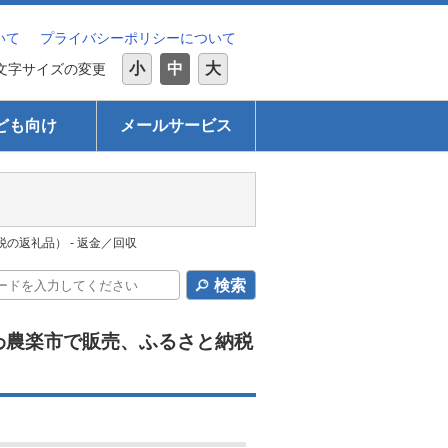
いて
プライバシーポリシーについて
小
中
大
文字サイズの変更
ども向け
メールサービス
返礼品） - 返金／回収
検索
わ農楽市で販売、ふるさと納税