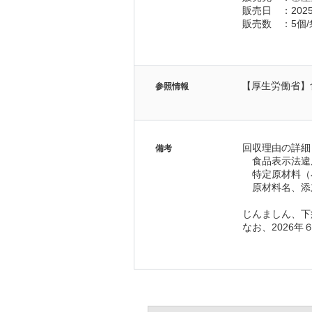
販売日　：2025
販売数　：5個/
【厚生労働省】
参照情報
回収理由の詳細
備考
　食品表示法違
　特定原材料（
　原材料名、添
じんましん、下
なお、2026