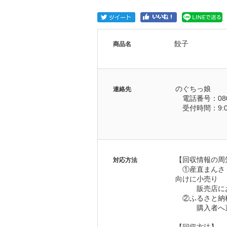
餃子
商品名
のぐちっ娘
連絡先
　電話番号：080-
　受付時間：9:00
【回収情報の周
対応方法
　①産直まんさ
向けに小売り
　　　販売店に
　②ふるさと納
　　　購入者へ